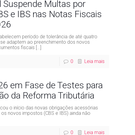
l Suspende Multas por
S e IBS nas Notas Fiscais
026
abelecem período de tolerância de até quatro
 se adaptem ao preenchimento dos novos
cumentos fiscais
[…]
0
Leia mais
2026 em Fase de Testes para
o da Reforma Tributária
cou o início das novas obrigações acessórias
os novos impostos (CBS e IBS) ainda não
0
Leia mais