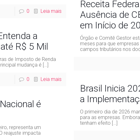
Receita Federa
0
Leia mais
Ausência de CB
em Início de 2
 Entenda a
Órgão e Comitê Gestor est
meses para que empresas
até R$ 5 Mil
campos tributários nos do
gras de Imposto de Renda
principal mudança é
[…]
0
Leia mais
Brasil Inicia 
a Implementaçã
Nacional é
O primeiro dia de 2026 mar
para as empresas. Embora 
tenham efeito
[…]
eiro, representa um
O reajuste impacta