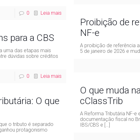
0
Leia mais
Proibição de re
NF-e
ins para a CBS
A proibição de referência
ca uma das etapas mais
5 de janeiro de 2026 e mud
tre dúvidas sobre créditos
0
Leia mais
O que muda na
ributária: O que
cClassTrib
A Reforma Tributária NF-e 
documentação fiscal no Bra
ue o tributo é separado
IBS/CBS e
[…]
ganhou protagonismo