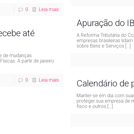
0
Leia mais
Apuração do IB
ecebe até
A Reforma Tributária do 
empresas brasileiras lida
sobre Bens e Serviços
[…]
te de mudanças
icas. A partir de janeiro
0
Leia mais
Calendário de
Manter-se em dia com suas
proteger sua empresa de m
fisco e outros
[…]