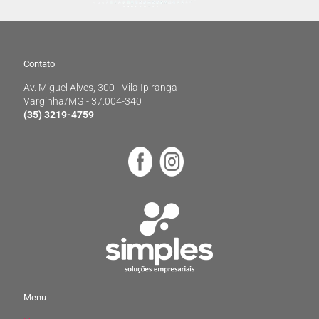
Contato
Av. Miguel Alves, 300 - Vila Ipiranga
Contato
Varginha/MG - 37.004-340
(35) 3219-4759
Av. Miguel Alves, 300 - Vila Ipiranga
Varginha/MG - 37.004-340
(35) 3219-4759
Menu
Home
Menu
Empresa
Materiais gratuitos