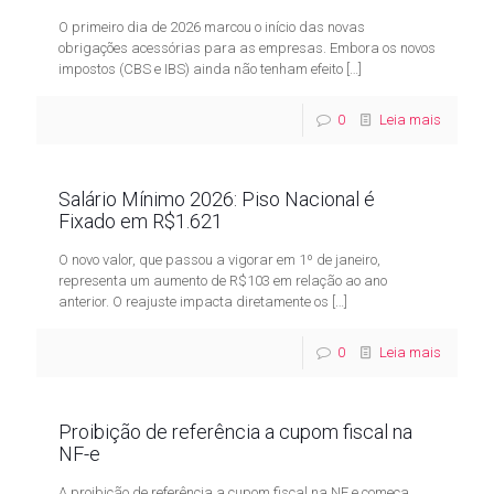
O primeiro dia de 2026 marcou o início das novas
obrigações acessórias para as empresas. Embora os novos
impostos (CBS e IBS) ainda não tenham efeito
[…]
0
Leia mais
Salário Mínimo 2026: Piso Nacional é
Fixado em R$1.621
O novo valor, que passou a vigorar em 1º de janeiro,
representa um aumento de R$103 em relação ao ano
anterior. O reajuste impacta diretamente os
[…]
0
Leia mais
Proibição de referência a cupom fiscal na
NF-e
A proibição de referência a cupom fiscal na NF e começa