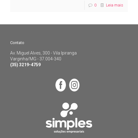
0
Leia mais
Contato
Av. Miguel Alves, 300 - Vila Ipiranga
Contato
Varginha/MG - 37.004-340
(35) 3219-4759
Av. Miguel Alves, 300 - Vila Ipiranga
Varginha/MG - 37.004-340
(35) 3219-4759
Menu