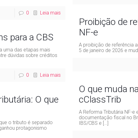
0
Leia mais
Proibição de re
NF-e
ins para a CBS
A proibição de referência
ca uma das etapas mais
5 de janeiro de 2026 e mud
tre dúvidas sobre créditos
0
Leia mais
O que muda na
ributária: O que
cClassTrib
A Reforma Tributária NF-e 
documentação fiscal no Bra
ue o tributo é separado
IBS/CBS e
[…]
ganhou protagonismo