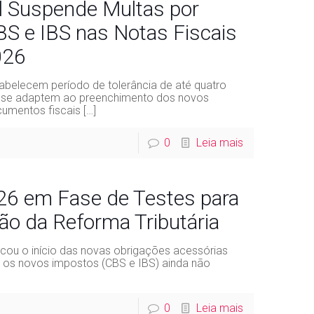
l Suspende Multas por
S e IBS nas Notas Fiscais
026
abelecem período de tolerância de até quatro
 se adaptem ao preenchimento dos novos
cumentos fiscais
[…]
0
Leia mais
2026 em Fase de Testes para
o da Reforma Tributária
cou o início das novas obrigações acessórias
os novos impostos (CBS e IBS) ainda não
0
Leia mais