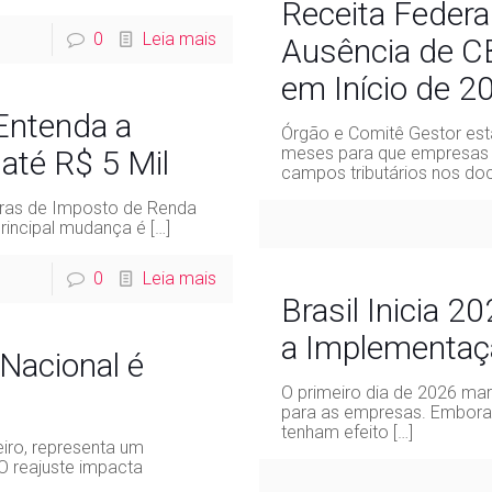
Receita Federa
0
Leia mais
Ausência de CB
em Início de 2
 Entenda a
Órgão e Comitê Gestor est
meses para que empresas
até R$ 5 Mil
campos tributários nos do
gras de Imposto de Renda
principal mudança é
[…]
0
Leia mais
Brasil Inicia 
a Implementaçã
Nacional é
O primeiro dia de 2026 mar
para as empresas. Embora 
tenham efeito
[…]
eiro, representa um
O reajuste impacta