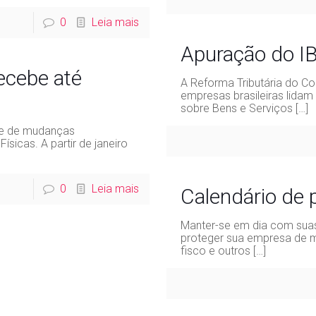
0
Leia mais
Apuração do IB
ecebe até
A Reforma Tributária do 
empresas brasileiras lida
sobre Bens e Serviços
[…]
te de mudanças
icas. A partir de janeiro
0
Leia mais
Calendário de
Manter-se em dia com suas
proteger sua empresa de m
fisco e outros
[…]