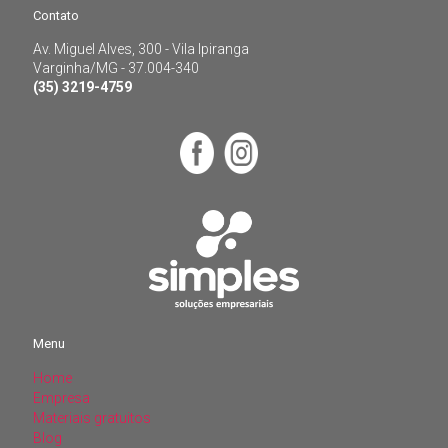
Contato
Varginha/MG - 37.004-340
(35) 3219-4759
Av. Miguel Alves, 300 - Vila Ipiranga
Varginha/MG - 37.004-340
(35) 3219-4759
Menu
Home
Menu
Empresa
Materiais gratuitos
Home
Blog
Empresa
Contato
Materiais gratuitos
Área do cliente
Blog