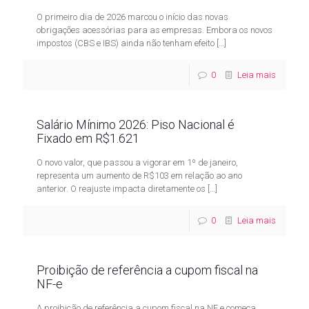
O primeiro dia de 2026 marcou o início das novas
obrigações acessórias para as empresas. Embora os novos
impostos (CBS e IBS) ainda não tenham efeito
[…]
0
Leia mais
Salário Mínimo 2026: Piso Nacional é
Fixado em R$1.621
O novo valor, que passou a vigorar em 1º de janeiro,
representa um aumento de R$103 em relação ao ano
anterior. O reajuste impacta diretamente os
[…]
0
Leia mais
Proibição de referência a cupom fiscal na
NF-e
A proibição de referência a cupom fiscal na NF e começa