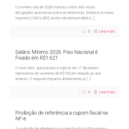
O primeiro dia de 2026 marcou o início das novas
obrigações acessórias para as empresas. Embora os novos
impostos (CBS e IBS) ainda não tenham efeito
[…]
0
Leia mais
Salário Mínimo 2026: Piso Nacional é
Fixado em R$1.621
O novo valor, que passou a vigorar em 1º de janeiro,
representa um aumento de R$103 em relação ao ano
anterior. O reajuste impacta diretamente os
[…]
0
Leia mais
Proibição de referência a cupom fiscal na
NF-e
A proibição de referência a cupom fiscal na NF e começa