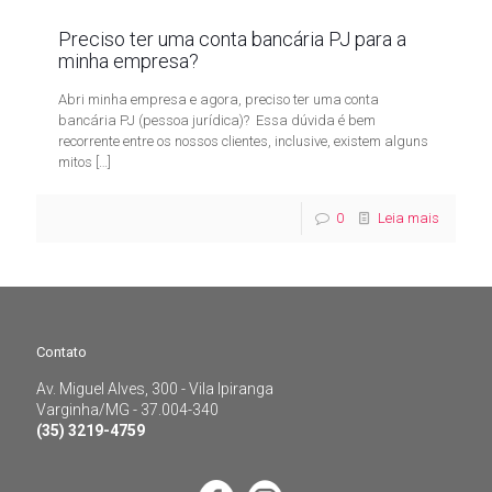
Preciso ter uma conta bancária PJ para a
minha empresa?
Abri minha empresa e agora, preciso ter uma conta
bancária PJ (pessoa jurídica)? Essa dúvida é bem
recorrente entre os nossos clientes, inclusive, existem alguns
mitos
[…]
0
Leia mais
Contato
Av. Miguel Alves, 300 - Vila Ipiranga
Contato
Varginha/MG - 37.004-340
(35) 3219-4759
Av. Miguel Alves, 300 - Vila Ipiranga
Varginha/MG - 37.004-340
(35) 3219-4759