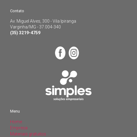
Av. Miguel Alves, 300 - Vila Ipiranga
Contato
Varginha/MG - 37.004-340
(35) 3219-4759
Av. Miguel Alves, 300 - Vila Ipiranga
Varginha/MG - 37.004-340
(35) 3219-4759
Menu
Home
Menu
Empresa
Materiais gratuitos
Home
Blog
Empresa
Contato
Materiais gratuitos