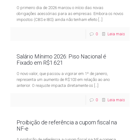
O primeiro dia de 2026 marcou o início das novas
obrigações acessórias para as empresas. Embora os novos
impostos (CBS e IBS) ainda não tenham efeito
[…]
0
Leia mais
Salário Mínimo 2026: Piso Nacional é
Fixado em R$1.621
O novo valor, que passou a vigorar em 1º de janeiro,
representa um aumento de R$103 em relação ao ano
anterior. O reajuste impacta diretamente os
[…]
0
Leia mais
Proibição de referência a cupom fiscal na
NF-e
A proibição de referência a cupom fiscal na NF e começa