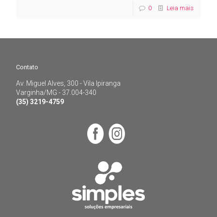
0
Leia mais
Contato
Av. Miguel Alves, 300 - Vila Ipiranga
Contato
Varginha/MG - 37.004-340
(35) 3219-4759
Av. Miguel Alves, 300 - Vila Ipiranga
Varginha/MG - 37.004-340
(35) 3219-4759
Menu