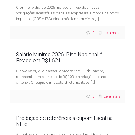
O primeiro dia de 2026 marcou o início das novas
obrigações acessórias para as empresas. Embora os novos
impostos (CBS e IBS) ainda não tenham efeito
[…]
0
Leia mais
Salário Mínimo 2026: Piso Nacional é
Fixado em R$1.621
O novo valor, que passou a vigorar em 1º de janeiro,
representa um aumento de R$103 em relação ao ano
anterior. O reajuste impacta diretamente os
[…]
0
Leia mais
Proibição de referência a cupom fiscal na
NF-e
A proibição de referência a cupom fiscal na NF e começa