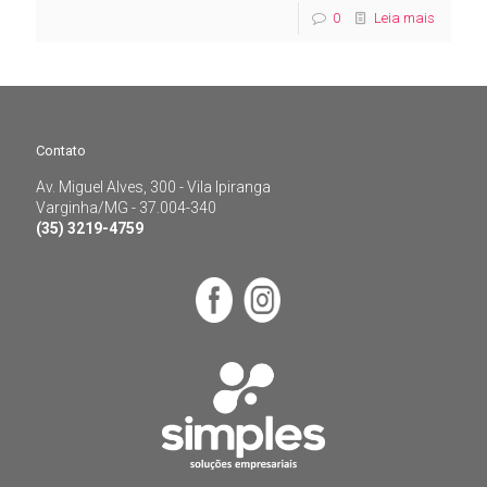
0
Leia mais
Contato
Av. Miguel Alves, 300 - Vila Ipiranga
Contato
Varginha/MG - 37.004-340
(35) 3219-4759
Av. Miguel Alves, 300 - Vila Ipiranga
Varginha/MG - 37.004-340
(35) 3219-4759
Menu