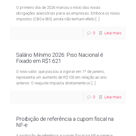
O primeiro dia de 2026 marcou o início das novas
obrigações acessórias para as empresas. Embora os novos
impostos (CBS e IBS) ainda não tenham efeito
[…]
0
Leia mais
Salário Mínimo 2026: Piso Nacional é
Fixado em R$1.621
O novo valor, que passou a vigorar em 1º de janeiro,
representa um aumento de R$103 em relação ao ano
anterior. O reajuste impacta diretamente os
[…]
0
Leia mais
Proibição de referência a cupom fiscal na
NF-e
A proibição de referência a cupom fiscal na NF e começa