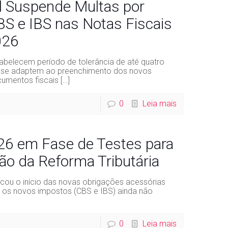
l Suspende Multas por
S e IBS nas Notas Fiscais
026
abelecem período de tolerância de até quatro
 se adaptem ao preenchimento dos novos
cumentos fiscais
[…]
0
Leia mais
2026 em Fase de Testes para
o da Reforma Tributária
cou o início das novas obrigações acessórias
os novos impostos (CBS e IBS) ainda não
0
Leia mais