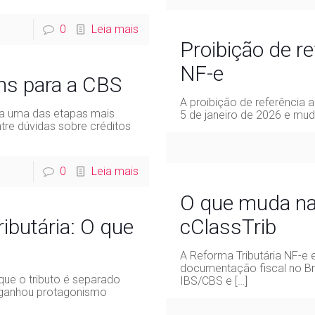
0
Leia mais
Proibição de re
NF-e
ins para a CBS
A proibição de referência
ca uma das etapas mais
5 de janeiro de 2026 e mud
tre dúvidas sobre créditos
0
Leia mais
O que muda na
ributária: O que
cClassTrib
A Reforma Tributária NF-e 
documentação fiscal no Bra
ue o tributo é separado
IBS/CBS e
[…]
ganhou protagonismo