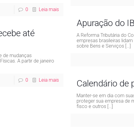
0
Leia mais
Apuração do IB
ecebe até
A Reforma Tributária do 
empresas brasileiras lida
sobre Bens e Serviços
[…]
te de mudanças
icas. A partir de janeiro
0
Leia mais
Calendário de
Manter-se em dia com suas
proteger sua empresa de m
fisco e outros
[…]