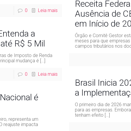
Receita Federa
0
Leia mais
Ausência de CB
em Início de 2
 Entenda a
Órgão e Comitê Gestor est
meses para que empresas
até R$ 5 Mil
campos tributários nos do
gras de Imposto de Renda
principal mudança é
[…]
0
Leia mais
Brasil Inicia 
a Implementaçã
Nacional é
O primeiro dia de 2026 mar
para as empresas. Embora 
tenham efeito
[…]
eiro, representa um
O reajuste impacta