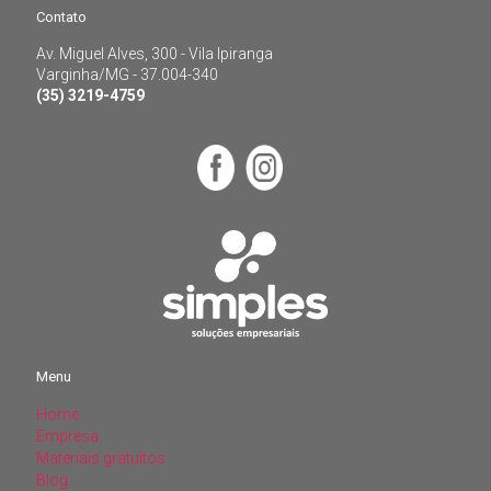
Contato
Varginha/MG - 37.004-340
(35) 3219-4759
Av. Miguel Alves, 300 - Vila Ipiranga
Varginha/MG - 37.004-340
(35) 3219-4759
Menu
Home
Menu
Empresa
Materiais gratuitos
Home
Blog
Empresa
Contato
Materiais gratuitos
Área do cliente
Blog