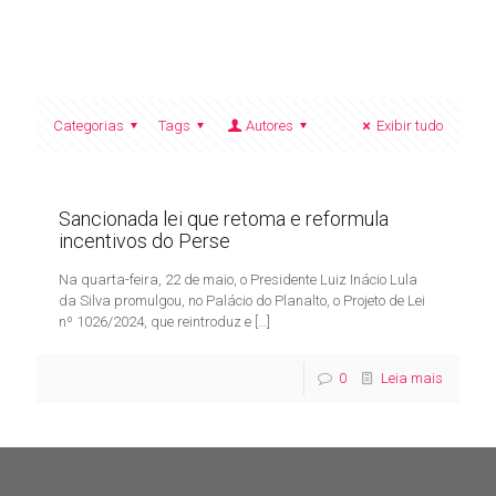
Categorias
Tags
Autores
Exibir tudo
Sancionada lei que retoma e reformula
incentivos do Perse
Na quarta-feira, 22 de maio, o Presidente Luiz Inácio Lula
da Silva promulgou, no Palácio do Planalto, o Projeto de Lei
nº 1026/2024, que reintroduz e
[…]
0
Leia mais
Contato
Av. Miguel Alves, 300 - Vila Ipiranga