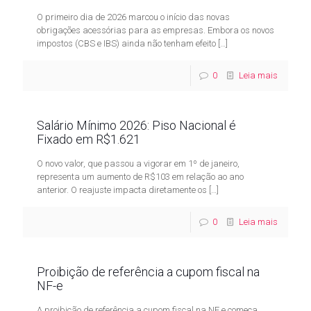
O primeiro dia de 2026 marcou o início das novas
obrigações acessórias para as empresas. Embora os novos
impostos (CBS e IBS) ainda não tenham efeito
[…]
0
Leia mais
Salário Mínimo 2026: Piso Nacional é
Fixado em R$1.621
O novo valor, que passou a vigorar em 1º de janeiro,
representa um aumento de R$103 em relação ao ano
anterior. O reajuste impacta diretamente os
[…]
0
Leia mais
Proibição de referência a cupom fiscal na
NF-e
A proibição de referência a cupom fiscal na NF e começa