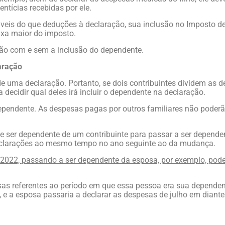
ntícias recebidas por ele.
áveis do que deduções à declaração, sua inclusão no Imposto d
aixa maior do imposto.
ção com e sem a inclusão do dependente.
aração
 uma declaração. Portanto, se dois contribuintes dividem as 
a decidir qual deles irá incluir o dependente na declaração.
pendente. As despesas pagas por outros familiares não poderã
 ser dependente de um contribuinte para passar a ser depende
 declarações ao mesmo tempo no ano seguinte ao da mudança.
2022, passando a ser dependente da esposa, por exemplo, pode
esas referentes ao período em que essa pessoa era sua dependen
 e a esposa passaria a declarar as despesas de julho em diante