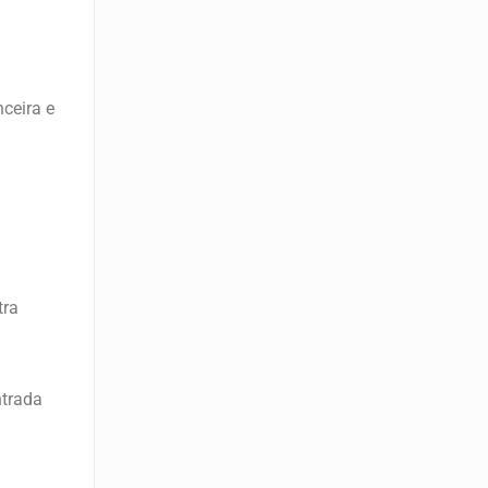
ceira e
tra
ntrada