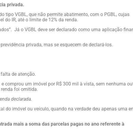
cia privada.
do tipo VGBL, que não permite abatimento, com o PGBL, cujas
l do IR, até o limite de 12% da renda.
dos”. Já o VGBL deve ser declarado como uma aplicação finan
previdência privada, mas se esquecem de declará-los.
 falta de atenção.
l e comprou um imóvel por R$ 300 mil à vista, sem nenhuma ou
 renda foi omitida.
renda declarada.
otal do imóvel ou veículo, quando na verdade deu apenas uma e
ntrada mais a soma das parcelas pagas no ano referente à