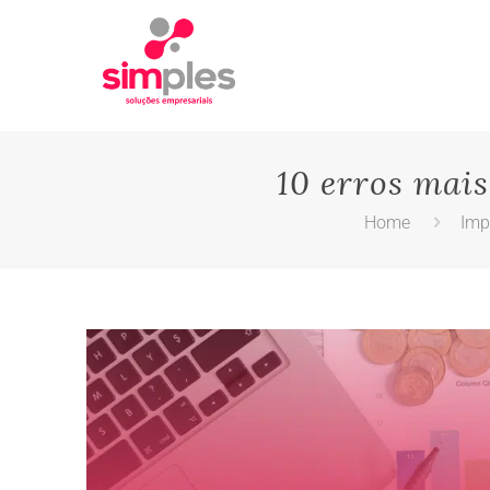
10 erros mai
Home
Imp