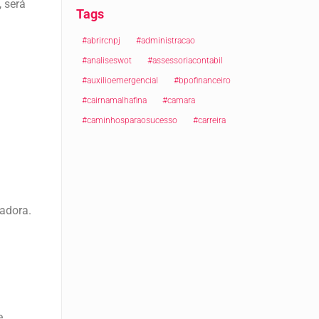
, será
Tags
#abrircnpj
#administracao
#analiseswot
#assessoriacontabil
#auxilioemergencial
#bpofinanceiro
#cairnamalhafina
#camara
#caminhosparaosucesso
#carreira
cadora.
e