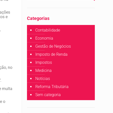
mações
tos e
Categorias
,
Contabilidade
Economia
Gestão de Negócios
Imposto de Renda
Impostos
ção, no
Medicina
Notícias
.
Reforma Tributária
 e multa
Sem categoria
e o