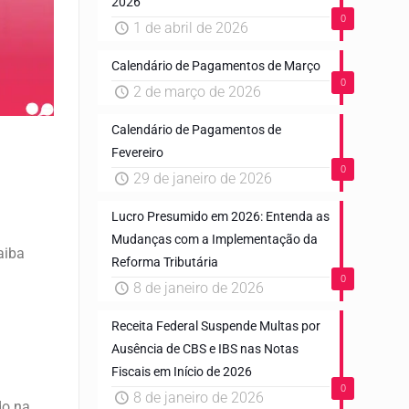
2026
0
1 de abril de 2026
Calendário de Pagamentos de Março
0
2 de março de 2026
Calendário de Pagamentos de
Fevereiro
0
29 de janeiro de 2026
Lucro Presumido em 2026: Entenda as
o
Mudanças com a Implementação da
aiba
Reforma Tributária
0
8 de janeiro de 2026
Receita Federal Suspende Multas por
Ausência de CBS e IBS nas Notas
Fiscais em Início de 2026
0
8 de janeiro de 2026
do na