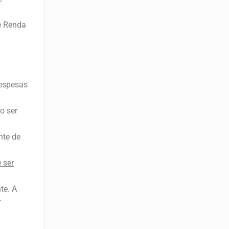
e Renda
despesas
o ser
nte de
 ser
te. A
.