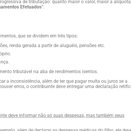
ogressiva de tributação: quanto maior o valor, maior a alíquota
amentos Efetuados
”.
mentos, que se dividem em três tipos:
ações, renda gerada a partir de aluguéis, pensões etc.
óprio.
ança.
ento tributável na aba de rendimentos isentos.
icar a inconsistência, além de ter que pagar multa ou juros se a
ouver erros, o contribuinte deve entregar uma declaração retifi
uinte deve informar não só suas despesas, mas também seus
xemplo, além de declarar as despesas médicas do filho, ele dev