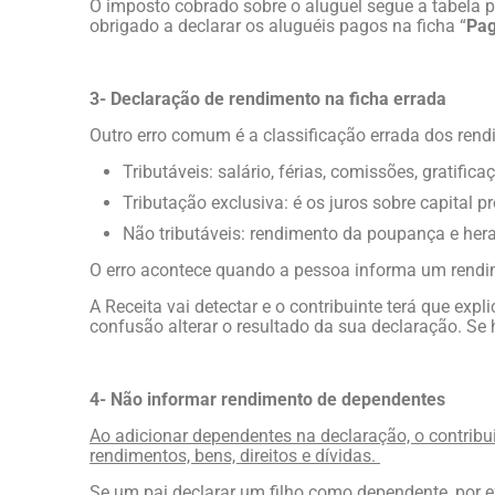
O imposto cobrado sobre o aluguel segue a tabela pr
obrigado a declarar os aluguéis pagos na ficha “
Pag
3- Declaração de rendimento na ficha errada
Outro erro comum é a classificação errada dos rendi
Tributáveis: salário, férias, comissões, gratific
Tributação exclusiva: é os juros sobre capital pr
Não tributáveis: rendimento da poupança e her
O erro acontece quando a pessoa informa um rendim
A Receita vai detectar e o contribuinte terá que expl
confusão alterar o resultado da sua declaração. Se h
4- Não informar rendimento de dependentes
Ao adicionar dependentes na declaração, o contrib
rendimentos, bens, direitos e dívidas.
Se um pai declarar um filho como dependente, por e