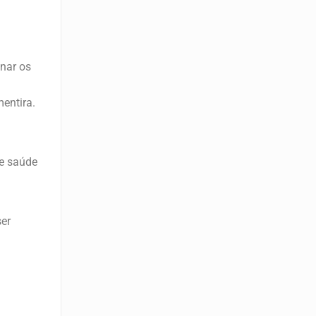
onar os
entira.
de saúde
ser