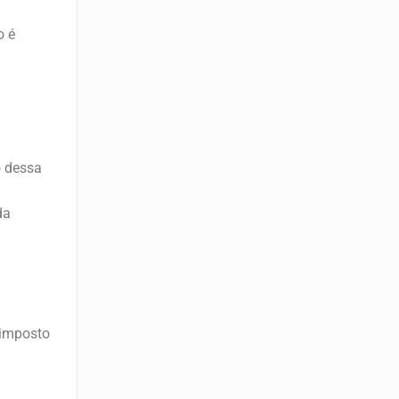
o é
o dessa
da
 imposto