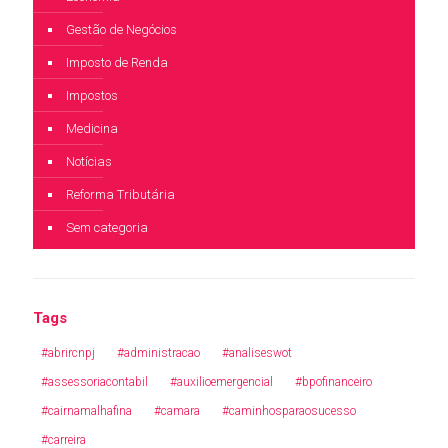
Gestão de Negócios
Imposto de Renda
Impostos
Medicina
Notícias
Reforma Tributária
Sem categoria
Tags
#abrircnpj
#administracao
#analiseswot
#assessoriacontabil
#auxilioemergencial
#bpofinanceiro
#cairnamalhafina
#camara
#caminhosparaosucesso
#carreira