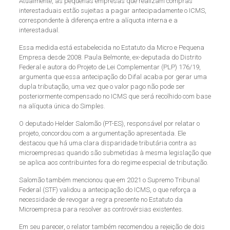
Atualmente, as pequenas empresas que realizam compras
interestaduais estão sujeitas a pagar antecipadamente o ICMS,
correspondente à diferença entre a alíquota interna e a
interestadual.
Essa medida está estabelecida no Estatuto da Micro e Pequena
Empresa desde 2008. Paula Belmonte, ex-deputada do Distrito
Federal e autora do Projeto de Lei Complementar (PLP) 176/19,
argumenta que essa antecipação do Difal acaba por gerar uma
dupla tributação, uma vez que o valor pago não pode ser
posteriormente compensado no ICMS que será recolhido com base
na alíquota única do Simples.
O deputado Helder Salomão (PT-ES), responsável por relatar o
projeto, concordou com a argumentação apresentada. Ele
destacou que há uma clara disparidade tributária contra as
microempresas quando são submetidas à mesma legislação que
se aplica aos contribuintes fora do regime especial de tributação.
Salomão também mencionou que em 2021 o Supremo Tribunal
Federal (STF) validou a antecipação do ICMS, o que reforça a
necessidade de revogar a regra presente no Estatuto da
Microempresa para resolver as controvérsias existentes.
Em seu parecer, o relator também recomendou a rejeição de dois