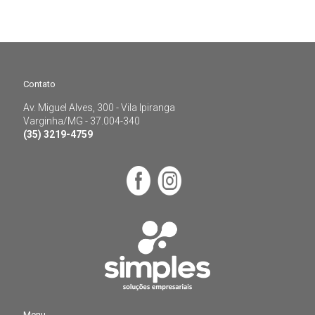
Contato
Av. Miguel Alves, 300 - Vila Ipiranga
Contato
Varginha/MG - 37.004-340
(35) 3219-4759
Av. Miguel Alves, 300 - Vila Ipiranga
Varginha/MG - 37.004-340
(35) 3219-4759
Menu
Home
Menu