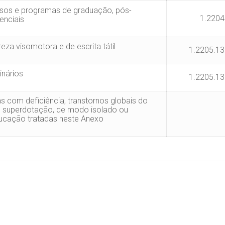
rsos e programas de graduação, pós-
1.2204
enciais
reza visomotora e de escrita tátil
1.2205.13
inários
1.2205.13
 com deficiência, transtornos globais do
ou superdotação, de modo isolado ou
ucação tratadas neste Anexo