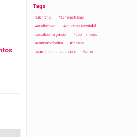
Tags
#abrircnpj
#administracao
#analiseswot
#assessoriacontabil
#auxilioemergencial
#bpofinanceiro
#cairnamalhafina
#camara
ntos
#caminhosparaosucesso
#carreira