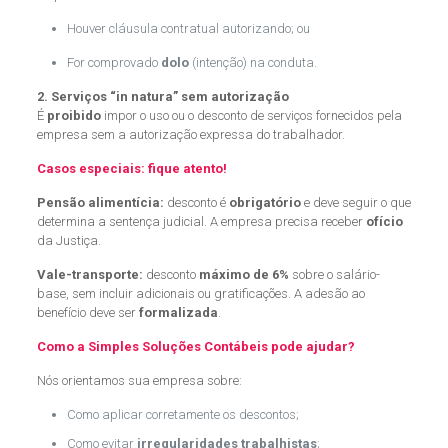
Houver cláusula contratual autorizando; ou
For comprovado
dolo
(intenção) na conduta.
2. Serviços “in natura” sem autorização
É
proibido
impor o uso ou o desconto de serviços fornecidos pela
empresa sem a autorização expressa do trabalhador.
Casos especiais: fique atento!
Pensão alimentícia:
desconto é
obrigatório
e deve seguir o que
determina a sentença judicial. A empresa precisa receber
ofício
da Justiça.
Vale-transporte:
desconto
máximo de 6%
sobre o salário-
base, sem incluir adicionais ou gratificações. A adesão ao
benefício deve ser
formalizada
.
Como a
Simples Soluções Contábeis
pode ajudar?
Nós orientamos sua empresa sobre:
Como aplicar corretamente os descontos;
Como evitar
irregularidades trabalhistas
;