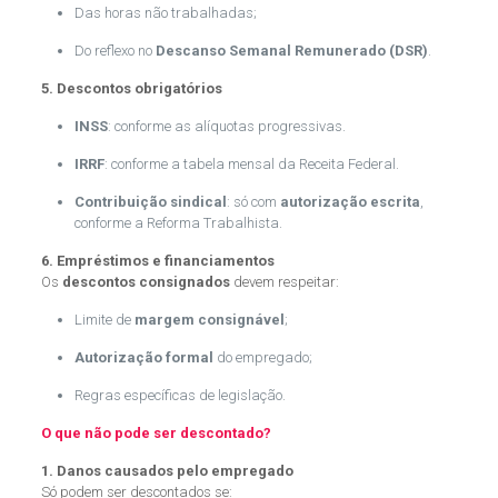
Das horas não trabalhadas;
Do reflexo no
Descanso Semanal Remunerado (DSR)
.
5. Descontos obrigatórios
INSS
: conforme as alíquotas progressivas.
IRRF
: conforme a tabela mensal da Receita Federal.
Contribuição sindical
: só com
autorização escrita
,
conforme a Reforma Trabalhista.
6. Empréstimos e financiamentos
Os
descontos consignados
devem respeitar:
Limite de
margem consignável
;
Autorização formal
do empregado;
Regras específicas de legislação.
O que não pode ser descontado?
1. Danos causados pelo empregado
Só podem ser descontados se: