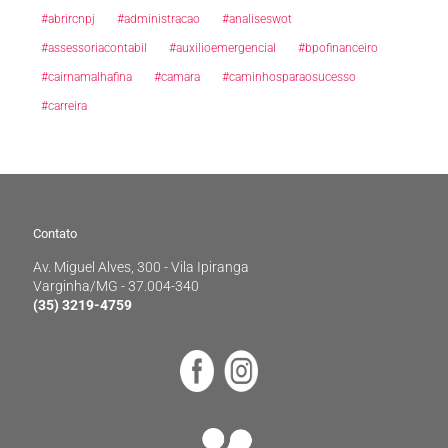
#abrircnpj
#administracao
#analiseswot
#assessoriacontabil
#auxilioemergencial
#bpofinanceiro
#cairnamalhafina
#camara
#caminhosparaosucesso
#carreira
Contato
Av. Miguel Alves, 300 - Vila Ipiranga
Contato
Varginha/MG - 37.004-340
(35) 3219-4759
Av. Miguel Alves, 300 - Vila Ipiranga
Varginha/MG - 37.004-340
(35) 3219-4759