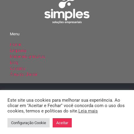
Menu
Home
Menu
Empresa
Materiais gratuitos
Home
Blog
Empresa
Contato
Materiais gratuitos
Área do cliente
Blog
Contato
Área do cliente
CNPJ: 20.309.927/0001-15
SIMPLES SOLUCOES CONTABEIS LTDA
Este site usa cookies para melhorar sua experiência. Ao
clicar em "Aceitar e Fechar" você concorda com o uso dos
cookies, termos e políticas do site.
Leia mais
Configuração Cookie
Aceitar
© 2022 Simples. Todos os direitos reservados.