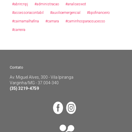
#abrircnpj
#administracao
#analiseswot
#assessoriacontabil
#auxilioemergencial
#bpofinanceiro
#cairnamalhafina
#camara
#caminhosparaosucesso
#carreira
Contato
Av. Miguel Alves, 300 - Vila Ipiranga
Contato
Varginha/MG - 37.004-340
(35) 3219-4759
Av. Miguel Alves, 300 - Vila Ipiranga
Varginha/MG - 37.004-340
(35) 3219-4759