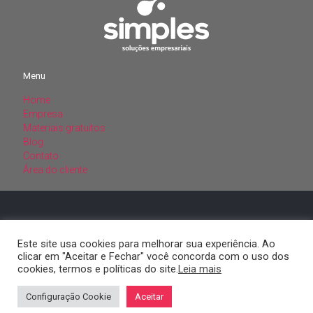
Menu
Home
Menu
Empresa
Materiais gratuitos
Home
Blog
Empresa
Contato
Materiais gratuitos
Área do cliente
Blog
Contato
Área do cliente
CNPJ: 20.309.927/0001-15
SIMPLES SOLUCOES CONTABEIS
LTDA
Este site usa cookies para melhorar sua experiência. Ao
clicar em "Aceitar e Fechar" você concorda com o uso dos
cookies, termos e políticas do site.
Leia mais
Configuração Cookie
Aceitar
© 2022 Simples. Todos os direitos reservados.