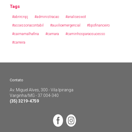
Tags
#abrircnpj
#administracao
#analiseswot
#assessoriacontabil
#auxilioemergencial
#bpofinanceiro
#cairnamalhafina
#camara
#caminhosparaosucesso
#carreira
Contato
Av. Miguel Alves, 300 - Vila Ipiranga
Contato
Varginha/MG - 37.004-340
(35) 3219-4759
Av. Miguel Alves, 300 - Vila Ipiranga
Varginha/MG - 37.004-340
(35) 3219-4759