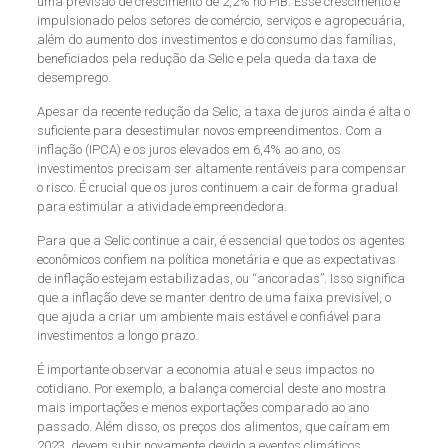
uma previsão de crescimento de 2,2% no PIB. Esse crescimento é
impulsionado pelos setores de comércio, serviços e agropecuária,
além do aumento dos investimentos e do consumo das famílias,
beneficiados pela redução da Selic e pela queda da taxa de
desemprego.
Apesar da recente redução da Selic, a taxa de juros ainda é alta o
suficiente para desestimular novos empreendimentos. Com a
inflação (IPCA) e os juros elevados em 6,4% ao ano, os
investimentos precisam ser altamente rentáveis para compensar
o risco. É crucial que os juros continuem a cair de forma gradual
para estimular a atividade empreendedora.
Para que a Selic continue a cair, é essencial que todos os agentes
econômicos confiem na política monetária e que as expectativas
de inflação estejam estabilizadas, ou “ancoradas”. Isso significa
que a inflação deve se manter dentro de uma faixa previsível, o
que ajuda a criar um ambiente mais estável e confiável para
investimentos a longo prazo.
É importante observar a economia atual e seus impactos no
cotidiano. Por exemplo, a balança comercial deste ano mostra
mais importações e menos exportações comparado ao ano
passado. Além disso, os preços dos alimentos, que caíram em
2023, devem subir novamente devido a eventos climáticos